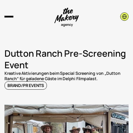
Select 
Dutton Ranch Pre-Screening 
Event
Kreative Aktivierungen beim Special Screening von „Dutton 
Ranch“ für geladene Gäste im Delphi Filmpalast.
BRAND/PR EVENTS