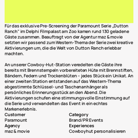
Für das exklusive Pre-Screening der Paramount Serie „Dutton 
Ranch" im Delphi Filmpalast am Zoo kamen rund 130 geladene 
Gäste zusammen. Beauftragt von der Agentur maz & movie 
setzten wir passend zum Western-Thema der Serie zwei kreative 
Aktivierungen um, die die Welt von Dutton Ranch erlebbar 
machten.
An unserer Cowboy-Hut-Station veredelten die Gäste ihre 
bereits mit Brennstempeln vorbereiteten Hüte mit Brennstiften, 
Bändern, Federn und Trockenblüten – jedes Stück ein Unikat. An 
einer zweiten Station entstanden auf das Western-Thema 
abgestimmte Schlüssel- und Taschenanhänger als 
persönliches Erinnerungsstück an den Abend. Die 
Aktivierungen schufen eine stimmungsvolle Einstimmung auf 
die Serie und verwandelten das Event in ein echtes 
Markenerlebnis.
Customer
Category
Paramount
Brand/PR Events
Agency
Experiences
maz & movie
Cowboyhut personalisieren