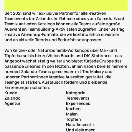
Seit 2021 sind wir exklusiver Partner für alle kreativen 
Teamevents bei Zalando. Im Rahmen eines vom Zalando Event 
Team kuratierten Katalogs können alle Teams auf eine große 
Auswahl an Teambuilding-Aktivitäten zugreifen. Unser Beitrag: 
kreative Workshop-Formate, die wir kontinuierlich erweitern 
und an aktuelle Trends und Bedürfnisse anpassen.
Von Kerzen- oder Naturkosmetik-Workshops über Mal- und 
Töpferkurse bis hin zu Vision Boards und DIY-Stationen – das 
Angebot wächst stetig weiter und bietet für jede Gruppe das 
passende Erlebnis. In den letzten Jahren haben bereits mehrere 
hundert Zalando-Teams gemeinsam mit The Makery und 
unseren Partner:innen kreative Auszeiten gestaltet, die 
Teamgeist stärken, Austausch fördern und bleibende 
Erinnerungen schaffen.
Kunde
Kategorie
Zalando
Teamevents
Agentur
Experiences
Kochen
Malen
Töpfern
Naturkosmetik
Und viele mehr