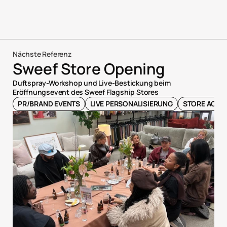
Nächste Referenz
Sweef Store Opening
Duftspray-Workshop und Live-Bestickung beim 
Eröffnungsevent des Sweef Flagship Stores
PR/BRAND EVENTS
LIVE PERSONALISIERUNG
STORE ACTIV