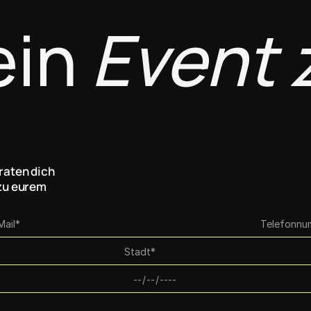
ein 
Event z
raten dich 
zu eurem 