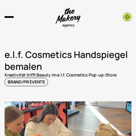
Select 
e.l.f. Cosmetics Handspiegel 
bemalen
Kreativität trifft Beauty im e.l.f. Cosmetics Pop-up-Store
BRAND/PR EVENTS