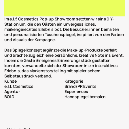
Im e.l.f. Cosmetics Pop-up Showroom setzten wir eine DIY-
Station um, die den Gästen ein unvergessliches, 
markengerechtes Erlebnis bot. Die Besucher:innen bemalten 
und personalisierten Taschen­spiegel, inspiriert von den Farben 
und Visuals der Kampagne.
Das Spiegelkonzept ergänzte die Make-up-Produkte perfekt 
und brachte zugleich eine persönliche, kreative Note ins Event. 
Indem die Gäste ihr eigenes Erinnerungsstück gestalten 
konnten, verwandelte sich der Showroom in ein interaktives 
Erlebnis, das Marken­storytelling mit spielerischem 
Selbstausdruck verband.
Kunde
Kategorie
e.l.f. Cosmetics
Brand/PR Events
Agentur
Experiences
BOLD
Handspiegel bemalen