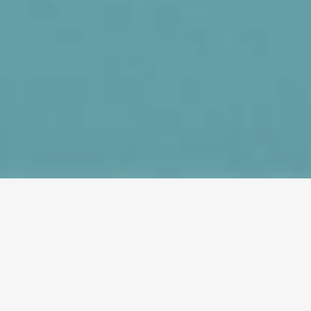
Workshop
Unvergessliche Erlebnisse für Gäste sind der Schlüssel zu 
jedem erfolgreichen Event. Genau hier setzt The Makery an: 
Wir bringen kreative Aktivierungen in eure Veranstaltung und 
geben den Gästen die Möglichkeit, Neues auszuprobieren, 